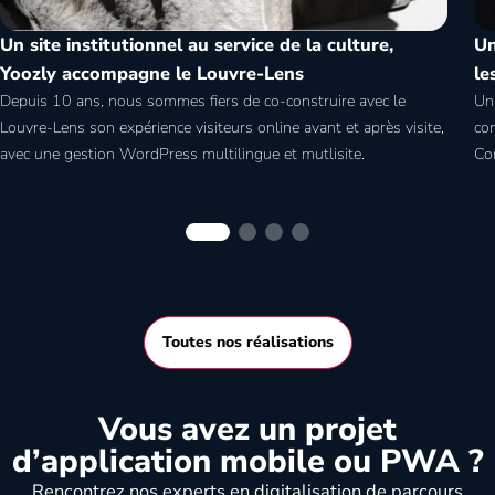
Un site institutionnel au service de la culture,
Un
Yoozly accompagne le Louvre-Lens
le
Depuis 10 ans, nous sommes fiers de co-construire avec le
Un 
Louvre-Lens son expérience visiteurs online avant et après visite,
co
avec une gestion WordPress multilingue et mutlisite.
Co
Toutes nos réalisations
Vous avez un projet
d’application mobile ou PWA ?
Rencontrez nos experts en digitalisation de parcours