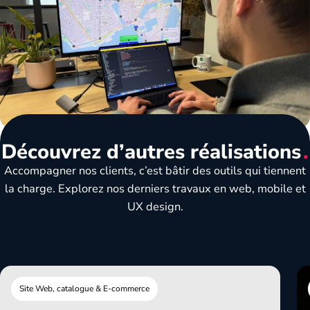
Découvrez d’autres
réalisations
Accompagner nos clients, c’est bâtir des outils qui tiennent
la charge. Explorez nos derniers travaux en web, mobile et
UX design.
Un site institutionnel au service de la culture, Yoozly acco
Un
Site Web, catalogue & E-commerce