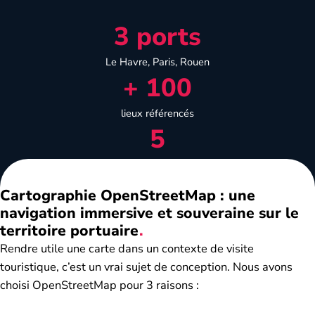
3
3
ports
Le Havre, Paris, Rouen
100
+
100
lieux référencés
5
5
balades audio disponibles
Cartographie OpenStreetMap : une
navigation immersive et souveraine sur le
territoire
portuaire
Rendre utile une carte dans un contexte de visite
touristique, c’est un vrai sujet de conception. Nous avons
choisi OpenStreetMap pour 3 raisons :