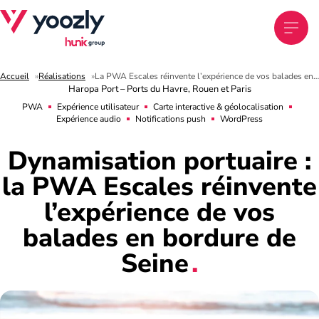
Accueil
Réalisations
La PWA Escales réinvente l’expérience de vos balades en bord de Seine
Haropa Port – Ports du Havre, Rouen et Paris
PWA
Expérience utilisateur
Carte interactive & géolocalisation
Expérience audio
Notifications push
WordPress
Dynamisation
portuaire
:
la
PWA
Escales
réinvente
l’expérience
de
vos
balades
en
bordure
de
Seine