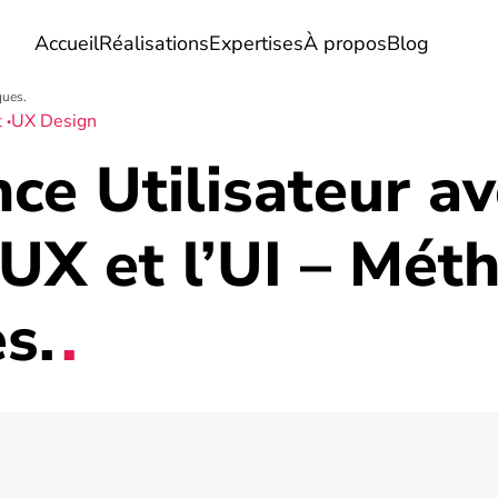
Accueil
Réalisations
Expertises
À propos
Blog
ques.
t
UX Design
ce Utilisateur a
 UX et l’UI – Mét
s.