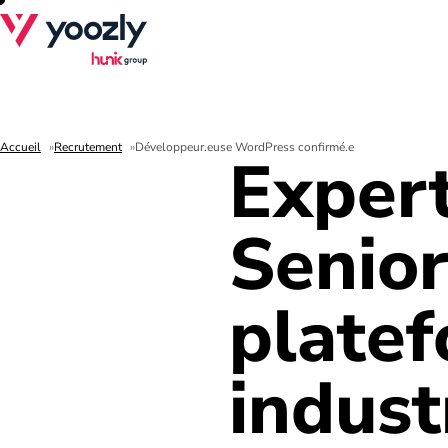
Accueil
Recrutement
Développeur.euse WordPress confirmé.e
Exper
Senior
plate
indust