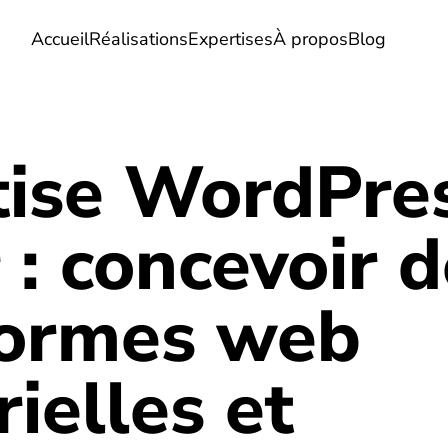
Accueil
Réalisations
Expertises
À propos
Blog
tise WordPre
 : concevoir 
formes web
rielles et