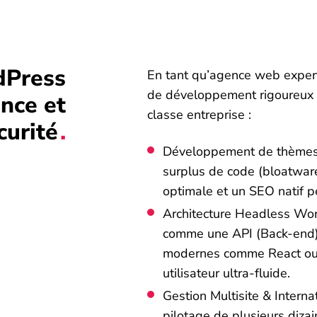
dPress
En tant qu’agence web exper
de développement rigoureux p
nce et
classe entreprise :
curité
Développement de thèmes 
surplus de code (bloatware
optimale et un SEO natif p
Architecture Headless Wor
comme une API (Back-end)
modernes comme React ou 
utilisateur ultra-fluide.
Gestion Multisite & Internat
pilotage de plusieurs dizai