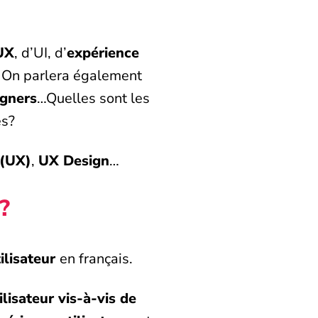
UX
, d’UI, d’
expérience
e. On parlera également
igners
…Quelles sont les
es?
 (UX)
,
UX Design
…
?
ilisateur
en français.
ilisateur vis-à-vis de