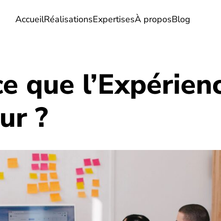
Accueil
Réalisations
Expertises
À propos
Blog
e que l’Expérien
eur ?