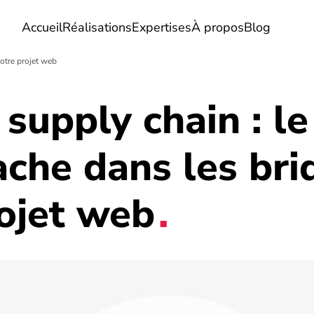
Accueil
Réalisations
Expertises
À propos
Blog
votre projet web
supply chain : le
ache dans les bri
ojet
web